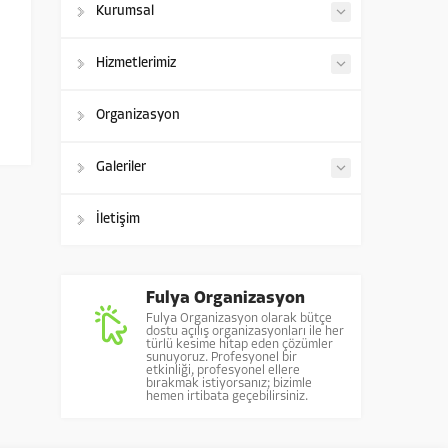
Kurumsal
Hizmetlerimiz
Organizasyon
Galeriler
İletişim
Fulya Organizasyon
Fulya Organizasyon olarak bütçe
dostu açılış organizasyonları ile her
türlü kesime hitap eden çözümler
sunuyoruz. Profesyonel bir
etkinliği, profesyonel ellere
bırakmak istiyorsanız; bizimle
hemen irtibata geçebilirsiniz.