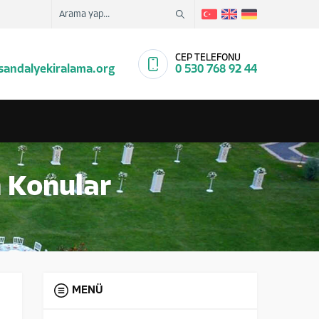
İ
CEP TELEFONU
sandalyekiralama.org
0 530 768 92 44
n Konular
MENÜ