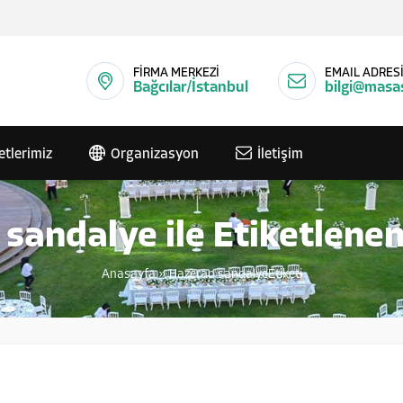
FİRMA MERKEZİ
EMAIL ADRES
Bağcılar/İstanbul
bilgi@masa
etlerimiz
Organizasyon
İletişim
sandalye ile Etiketlene
Anasayfa
»
Hazeran sandalyeEtiketi