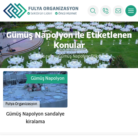
Gümüş Napolyon ile Etiketlenen
Konular
Anasayfa
»
Gümüş NapolyonEtiketi
Gümüş Napolyon
Fulya Organizasyon
Gümüş Napolyon sandalye
kiralama