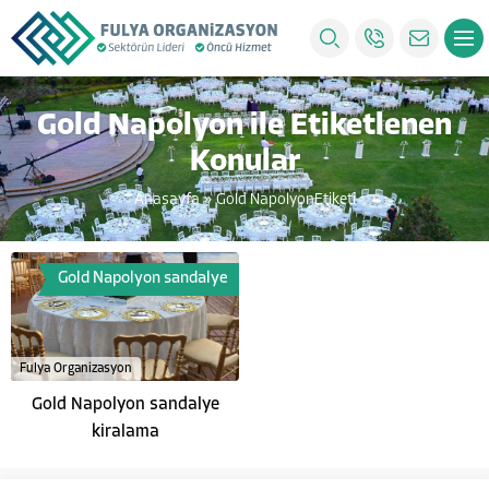
Gold Napolyon ile Etiketlenen
Konular
Anasayfa
»
Gold NapolyonEtiketi
Gold Napolyon sandalye
Fulya Organizasyon
Gold Napolyon sandalye
kiralama